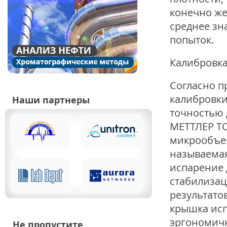
конечно же
среднее зн
попыток.
Калибровка
Согласно п
калибровки
Наши партнеры
точностью 
МЕТТЛЕР ТО
микрообъем
называемая
испарение 
стабилизац
результатов
крышка исп
эргономичн
Не пропустите