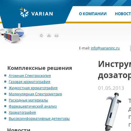
О КОМПАНИИ
НОВОС
E-mail:
info@varianinc.ru
Инстру
Комплексные решения
дозато
Атомная Спектроскопия
Газовая хроматография
01.05.2013
Жидкостная хроматография
Молекулярная Спектрометрия
Расходные материалы
Фармацевтический анализ
Хроматография
Высокоинформативные детекторы
Новости