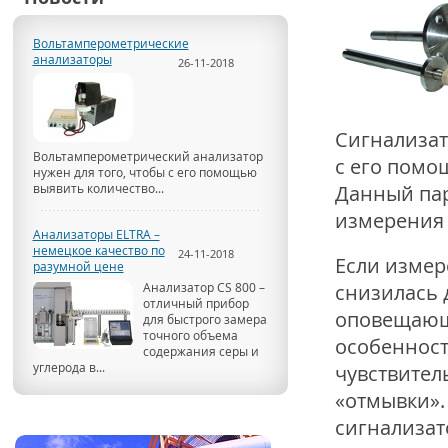
Вольтамперометрические
анализаторы
26-11-2018
Сигнализат
Вольтамперометрический анализатор
с его помо
нужен для того, чтобы с его помощью
выявить количество...
Данный пар
измерения 
Анализаторы ELTRA –
немецкое качество по
24-11-2018
Если измер
разумной цене
Анализатор CS 800 –
снизилась 
отличный прибор
оповещающи
для быстрого замера
точного объема
особеннос
содержания серы и
углерода в...
чувствител
«отмывки».
сигнализат