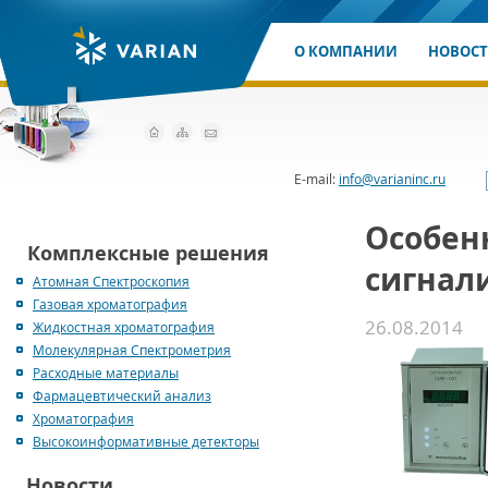
О КОМПАНИИ
НОВОС
E-mail:
info@varianinc.ru
Особен
Комплексные решения
сигнал
Атомная Спектроскопия
Газовая хроматография
26.08.2014
Жидкостная хроматография
Молекулярная Спектрометрия
Расходные материалы
Фармацевтический анализ
Хроматография
Высокоинформативные детекторы
Новости