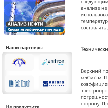
следующими
анализе не
использова
температур
составлять 
Наши партнеры
Технически
Верхний пр
млСм/см. П
коэффициен
электропро
погрешност
сторону. П
Не пропустите