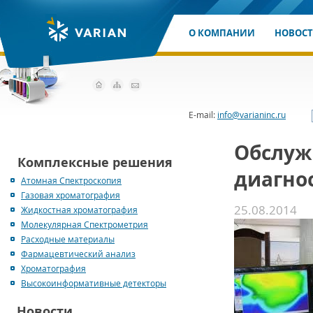
О КОМПАНИИ
НОВОС
E-mail:
info@varianinc.ru
Обслуж
Комплексные решения
диагно
Атомная Спектроскопия
Газовая хроматография
25.08.2014
Жидкостная хроматография
Молекулярная Спектрометрия
Расходные материалы
Фармацевтический анализ
Хроматография
Высокоинформативные детекторы
Новости