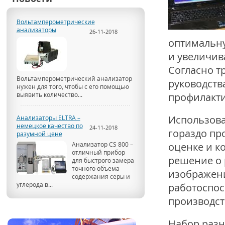
Вольтамперометрические
анализаторы
26-11-2018
оптимальну
и увеличив
Согласно т
Вольтамперометрический анализатор
руководств
нужен для того, чтобы с его помощью
выявить количество...
профилакти
Использова
Анализаторы ELTRA –
немецкое качество по
24-11-2018
гораздо пр
разумной цене
Анализатор CS 800 –
оценке и к
отличный прибор
решение о 
для быстрого замера
точного объема
изображени
содержания серы и
углерода в...
работоспос
производст
Набор разн