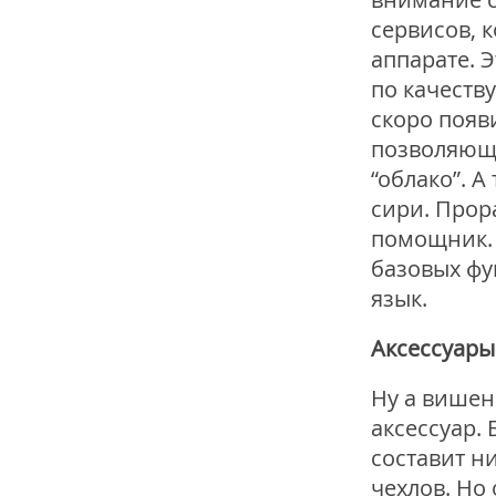
сервисов, 
аппарате. 
по качеств
скоро появ
позволяющи
“облако”. 
сири. Прор
помощник. 
базовых фу
язык.
Аксессуары
Ну а вишен
аксессуар.
составит н
чехлов. Но