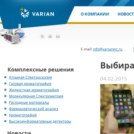
О КОМПАНИИ
НОВОС
E-mail:
info@varianinc.ru
Выбира
Комплексные решения
Атомная Спектроскопия
04.02.2015
Газовая хроматография
Жидкостная хроматография
Молекулярная Спектрометрия
Расходные материалы
Фармацевтический анализ
Хроматография
Высокоинформативные детекторы
Новости