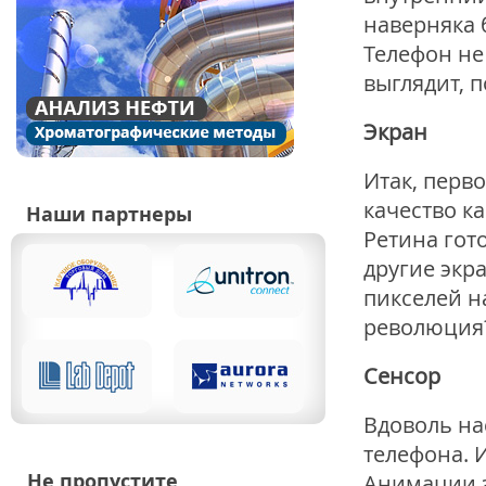
наверняка 
Телефон не
выглядит, 
Экран
Итак, перво
качество ка
Наши партнеры
Ретина гот
другие экр
пикселей на
революция
Сенсор
Вдоволь на
телефона. И
Не пропустите
Анимации з