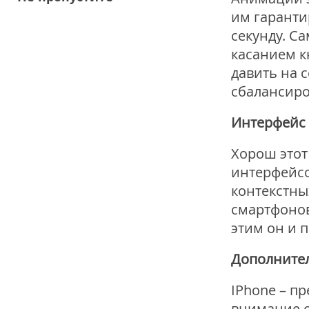
им гаранти
секунду. С
касанием к
давить на 
сбалансиро
Интерфейс
Хорош этот
интерфейсо
контекстны
смартфонов
этим он и п
Дополните
IPhone – п
внимание с