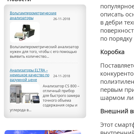
популярное
описать ос
Вольтамперометрические
анализаторы
26-11-2018
в дебри те
поверхност
по порядку
Вольтамперометрический анализатор
Коробка
нужен для того, чтобы с его помощью
выявить количество...
Поставляет
Анализаторы ELTRA –
конкуренто
немецкое качество по
24-11-2018
разумной цене
полиэтилен
Анализатор CS 800 –
первым при
отличный прибор
для быстрого замера
шармом лиш
точного объема
содержания серы и
Внешний в
углерода в...
Этот смарт
внутренний 