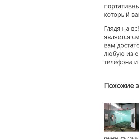
портативны
который ва
Глядя на в
является с
вам достат
любую из е
телефона и
Похожие 
камеры. Эти спец