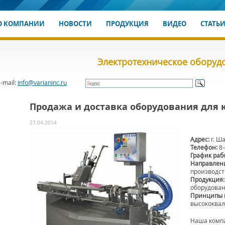
О КОМПАНИИ
НОВОСТИ
ПРОДУКЦИЯ
ВИДЕО
СТАТЬ
Электротехническое оборуд
-mail:
info@varianinc.ru
Продажа и доставка оборудования для
27.04.2014
Адрес:
г. Ша
Телефон:
8-
График раб
Направлени
производст
Продукция:
оборудова
Принципы 
высококва
Наша компа