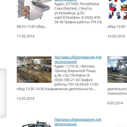
Адрес: 677009, Республика
Саха (Якутия), г.Якутск,
ул.Кальвица, д.30,
корп.б,Телефон: 8-(920)-470-
38-46 График работы: ПН-СБ
08:45-17:45 обед...
обед 13:00-
17.05.2014
14.05.2014
Доставка оборудования для
организаций
Адрес: 127018, г.Москва,
Проезд Марьиной Рощи,
д.40, стр.1Телефон: 8-
(920)-188-21-62 График
работы: ПН-СБ 09:45-17:45
обед 13:30-14:30 Направление деятельности:...
деятельнос
технологиче
13.05.2014
8.05.2014
Продажа оборудования для
организации