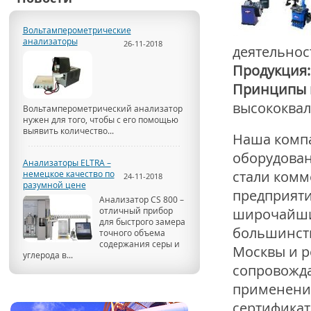
Вольтамперометрические
анализаторы
26-11-2018
деятельнос
Продукция:
Принципы 
высококва
Вольтамперометрический анализатор
нужен для того, чтобы с его помощью
выявить количество...
Наша компа
оборудован
Анализаторы ELTRA –
стали ком
немецкое качество по
24-11-2018
разумной цене
предприяти
Анализатор CS 800 –
отличный прибор
широчайши
для быстрого замера
большинств
точного объема
содержания серы и
Москвы и р
углерода в...
сопровожда
применени
сертификат