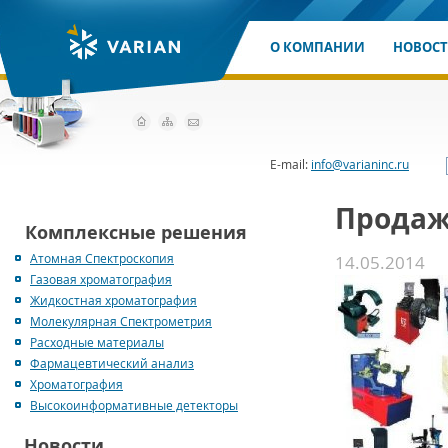
О КОМПАНИИ
НОВОС
E-mail:
info@varianinc.ru
Продаж
Комплексные решения
Атомная Спектроскопия
14.05.2014
Газовая хроматография
Жидкостная хроматография
Молекулярная Спектрометрия
Расходные материалы
Фармацевтический анализ
Хроматография
Высокоинформативные детекторы
Новости