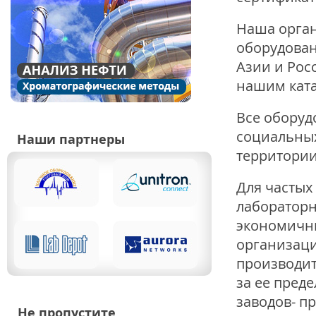
Наша орган
оборудован
Азии и Рос
нашим ката
Все оборуд
социальных
Наши партнеры
территории
Для частых
лабораторн
экономичны
организаци
производит
за ее пред
заводов- п
Не пропустите