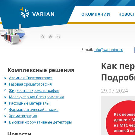
О КОМПАНИИ
НОВОС
E-mail:
info@varianinc.ru
Как пер
Комплексные решения
Подроб
Атомная Спектроскопия
Газовая хроматография
29.07.2024
Жидкостная хроматография
Молекулярная Спектрометрия
Расходные материалы
Фармацевтический анализ
Хроматография
Высокоинформативные детекторы
Новости