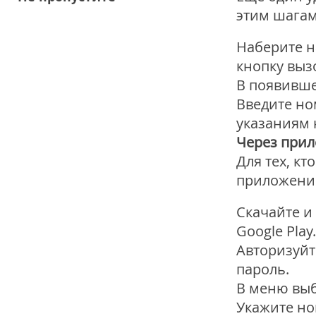
этим шагам
Наберите н
кнопку выз
В появивше
Введите но
указаниям 
Через при
Для тех, к
приложение
Скачайте и
Google Play.
Авторизуйт
пароль.
В меню выб
Укажите но