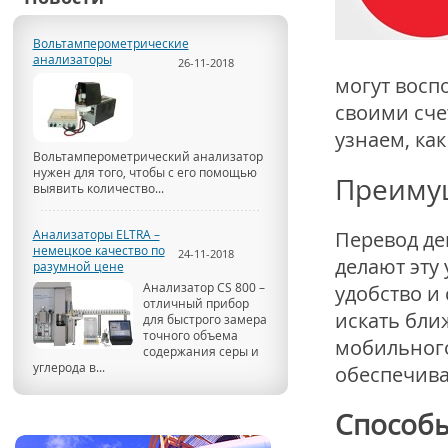
Вольтамперометрические
анализаторы
26-11-2018
могут восп
своими сче
узнаем, ка
Вольтамперометрический анализатор
нужен для того, чтобы с его помощью
Преиму
выявить количество...
Анализаторы ELTRA –
Перевод де
немецкое качество по
24-11-2018
делают эту 
разумной цене
Анализатор CS 800 –
удобство и
отличный прибор
искать бли
для быстрого замера
точного объема
мобильного
содержания серы и
углерода в...
обеспечива
Способы