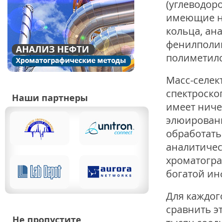
(углеводор
имеющие н
кольца, ан
фенилполим
полиметилс
Масс-селек
спектроско
Наши партнеры
имеет ниче
элюировани
обработать
аналитичес
хроматогра
богатой ин
Для каждог
сравнить э
Не пропустите