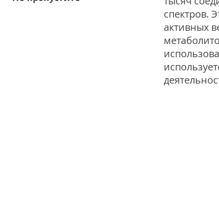
тысяч соед
спектров. 
активных в
метаболито
использова
использует
деятельнос