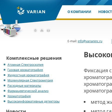
О КОМПАНИИ
НОВОС
E-mail:
info@varianinc.ru
Высоко
Комплексные решения
Атомная Спектроскопия
Фиксация с
Газовая хроматография
Жидкостная хроматография
хроматогра
Молекулярная Спектрометрия
хроматогра
Расходные материалы
хроматогра
Фармацевтический анализ
Хроматография
метод ж
Высокоинформативные детекторы
метод га
Новости