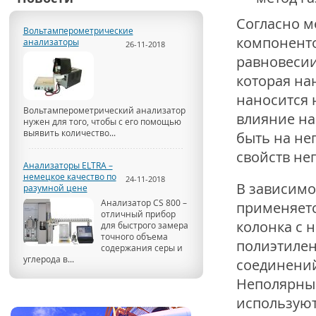
Согласно м
Вольтамперометрические
компоненто
анализаторы
26-11-2018
равновесии
которая на
наносится 
Вольтамперометрический анализатор
влияние на
нужен для того, чтобы с его помощью
выявить количество...
быть на не
свойств не
Анализаторы ELTRA –
немецкое качество по
24-11-2018
В зависимос
разумной цене
Анализатор CS 800 –
применяетс
отличный прибор
колонка с 
для быстрого замера
точного объема
полиэтилен
содержания серы и
углерода в...
соединений
Неполярные
используют