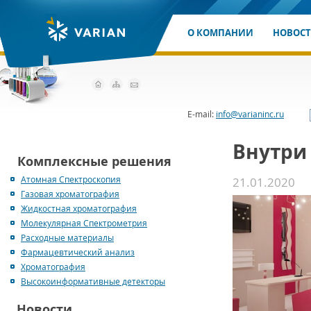
О КОМПАНИИ
НОВОС
E-mail:
info@varianinc.ru
Внутри
Комплексные решения
Атомная Спектроскопия
21.01.2020
Газовая хроматография
Жидкостная хроматография
Молекулярная Спектрометрия
Расходные материалы
Фармацевтический анализ
Хроматография
Высокоинформативные детекторы
Новости