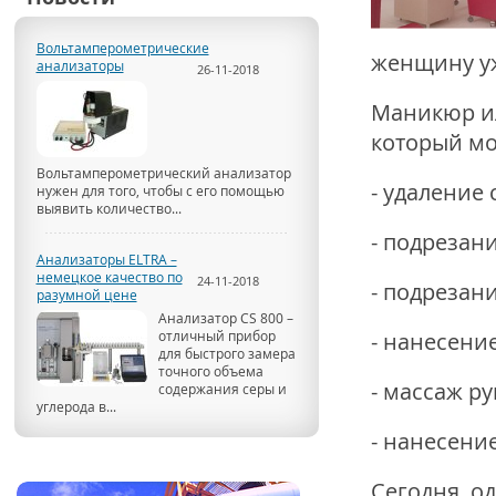
Вольтамперометрические
женщину уж
анализаторы
26-11-2018
Маникюр ил
который мо
Вольтамперометрический анализатор
- удаление 
нужен для того, чтобы с его помощью
выявить количество...
- подрезани
Анализаторы ELTRA –
немецкое качество по
24-11-2018
- подрезани
разумной цене
Анализатор CS 800 –
отличный прибор
- нанесени
для быстрого замера
точного объема
- массаж ру
содержания серы и
углерода в...
- нанесение
Сегодня, о