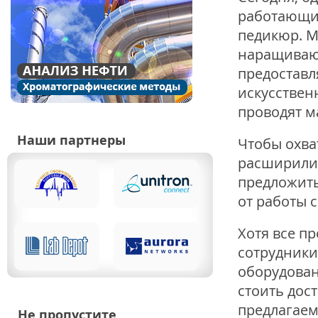
работающие
педикюр. М
наращивают
предоставл
искусственн
проводят м
Наши партнеры
Чтобы охва
расширилис
предложить
от работы с
Хотя все пр
сотрудники
оборудован
стоить дос
предлагаем
Не пропустите