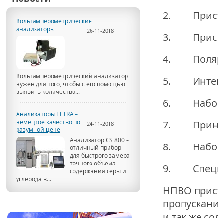
2. Приста
Вольтамперометрические
анализаторы
26-11-2018
3. Приста
4. Поляр
Вольтамперометрический анализатор
5. Интегр
нужен для того, чтобы с его помощью
выявить количество...
6. Наборы
Анализаторы ELTRA –
немецкое качество по
7. Принад
24-11-2018
разумной цене
Анализатор CS 800 –
8. Наборы
отличный прибор
для быстрого замера
точного объема
9. Специа
содержания серы и
углерода в...
НПВО прист
пропускани
и так же с