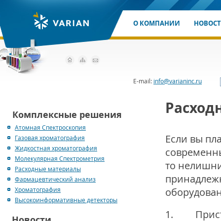
О КОМПАНИИ
НОВОС
E-mail:
info@varianinc.ru
Расход
Комплексные решения
Атомная Спектроскопия
Если вы пл
Газовая хроматография
Жидкостная хроматография
современны
Молекулярная Спектрометрия
то нелишни
Расходные материалы
принадлежн
Фармацевтический анализ
Хроматография
оборудован
Высокоинформативные детекторы
1. Прист
Новости