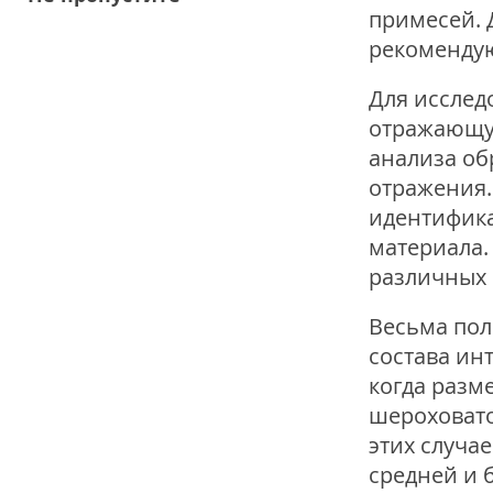
примесей. 
рекомендую
Для исслед
отражающу
анализа об
отражения.
идентифика
материала.
различных 
Весьма пол
состава ин
когда разм
шероховато
этих случа
средней и 