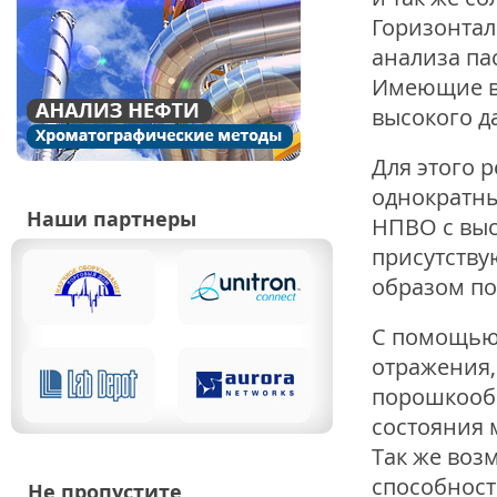
Горизонтал
анализа па
Имеющие вы
высокого д
Для этого 
однократн
Наши партнеры
НПВО с выс
присутству
образом по
С помощью 
отражения,
порошкооб
состояния 
Так же воз
способност
Не пропустите