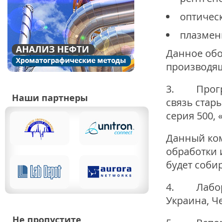
оптичес
плазмен
Данное обо
производя
3. Програ
Наши партнеры
связь стар
серия 500, 
Данный ком
обработки 
будет соби
4. Лабора
Украина, Ч
Не пропустите