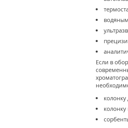
термост
водяным
ультраз
прецизи
аналити
Если в обо
современны
хроматогра
необходимо
колонку
колонку
сорбент