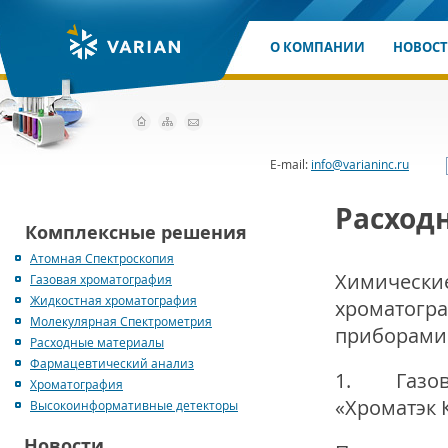
О КОМПАНИИ
НОВОС
E-mail:
info@varianinc.ru
Расход
Комплексные решения
Атомная Спектроскопия
Химические
Газовая хроматография
Жидкостная хроматография
хроматогра
Молекулярная Спектрометрия
приборами
Расходные материалы
Фармацевтический анализ
1. Газовы
Хроматография
«Хроматэк 
Высокоинформативные детекторы
Новости