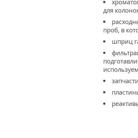
хроматог
для колонок
расходн
проб, в ко
шприц г
фильтра
подготавли
используем
запчаст
пластин
реактивы