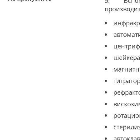
5. Вспомо
производит
инфракр
автомат
центриф
шейкера
магнитн
титрато
рефракт
вискози
ротацио
стерили
автокла