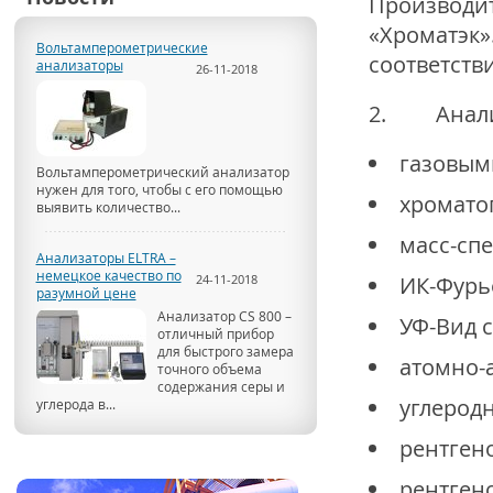
Производит
«Хроматэк»
Вольтамперометрические
соответств
анализаторы
26-11-2018
2. Аналит
газовым
Вольтамперометрический анализатор
нужен для того, чтобы с его помощью
хромато
выявить количество...
масс-сп
Анализаторы ELTRA –
немецкое качество по
24-11-2018
ИК-Фурь
разумной цене
Анализатор CS 800 –
УФ-Вид 
отличный прибор
для быстрого замера
атомно-
точного объема
содержания серы и
углерод
углерода в...
рентген
рентген