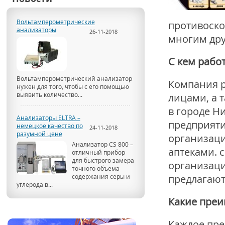
Вольтамперометрические
противоско
анализаторы
26-11-2018
многим дру
С кем рабо
Вольтамперометрический анализатор
Компания р
нужен для того, чтобы с его помощью
выявить количество...
лицами, а 
в городе Н
Анализаторы ELTRA –
предприяти
немецкое качество по
24-11-2018
разумной цене
организаци
Анализатор CS 800 –
аптеками. 
отличный прибор
для быстрого замера
организаци
точного объема
содержания серы и
предлагают
углерода в...
Какие преи
Каждое пре