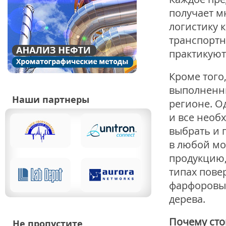
получает м
логистику 
транспортн
практикуют
Кроме того
выполненны
Наши партнеры
регионе. О
и все необ
выбрать и 
в любой мо
продукцию,
типах пове
фарфоровые
дерева.
Почему сто
Не пропустите