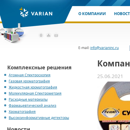
О КОМПАНИИ
НОВОС
E-mail:
info@varianinc.ru
Компан
Комплексные решения
Атомная Спектроскопия
25.06.2021
Газовая хроматография
Жидкостная хроматография
Молекулярная Спектрометрия
Расходные материалы
Фармацевтический анализ
Хроматография
Высокоинформативные детекторы
Новости